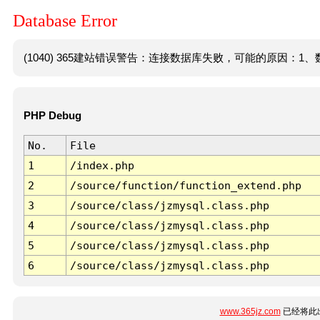
Database Error
(1040) 365建站错误警告：连接数据库失败，可能的原因：1、数
PHP Debug
No.
File
1
/index.php
2
/source/function/function_extend.php
3
/source/class/jzmysql.class.php
4
/source/class/jzmysql.class.php
5
/source/class/jzmysql.class.php
6
/source/class/jzmysql.class.php
www.365jz.com
已经将此