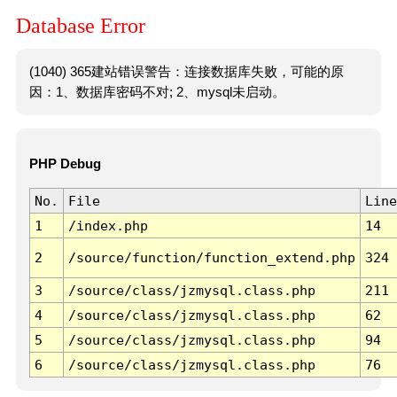
Database Error
(1040) 365建站错误警告：连接数据库失败，可能的原
因：1、数据库密码不对; 2、mysql未启动。
PHP Debug
No.
File
Line
1
/index.php
14
2
/source/function/function_extend.php
324
3
/source/class/jzmysql.class.php
211
4
/source/class/jzmysql.class.php
62
5
/source/class/jzmysql.class.php
94
6
/source/class/jzmysql.class.php
76