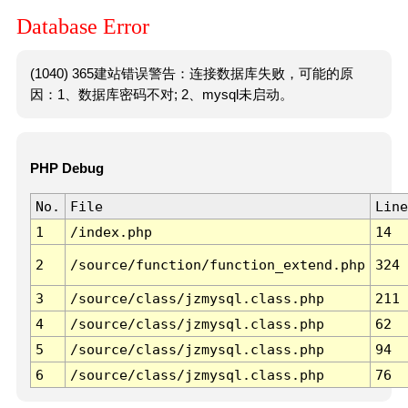
Database Error
(1040) 365建站错误警告：连接数据库失败，可能的原
因：1、数据库密码不对; 2、mysql未启动。
PHP Debug
No.
File
Line
1
/index.php
14
2
/source/function/function_extend.php
324
3
/source/class/jzmysql.class.php
211
4
/source/class/jzmysql.class.php
62
5
/source/class/jzmysql.class.php
94
6
/source/class/jzmysql.class.php
76