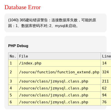
Database Error
(1040) 365建站错误警告：连接数据库失败，可能的原
因：1、数据库密码不对; 2、mysql未启动。
PHP Debug
No.
File
Line
1
/index.php
14
2
/source/function/function_extend.php
324
3
/source/class/jzmysql.class.php
211
4
/source/class/jzmysql.class.php
62
5
/source/class/jzmysql.class.php
94
6
/source/class/jzmysql.class.php
76