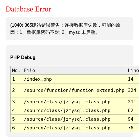
Database Error
(1040) 365建站错误警告：连接数据库失败，可能的原
因：1、数据库密码不对; 2、mysql未启动。
PHP Debug
No.
File
Line
1
/index.php
14
2
/source/function/function_extend.php
324
3
/source/class/jzmysql.class.php
211
4
/source/class/jzmysql.class.php
62
5
/source/class/jzmysql.class.php
94
6
/source/class/jzmysql.class.php
76