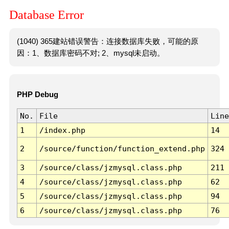
Database Error
(1040) 365建站错误警告：连接数据库失败，可能的原
因：1、数据库密码不对; 2、mysql未启动。
PHP Debug
No.
File
Line
1
/index.php
14
2
/source/function/function_extend.php
324
3
/source/class/jzmysql.class.php
211
4
/source/class/jzmysql.class.php
62
5
/source/class/jzmysql.class.php
94
6
/source/class/jzmysql.class.php
76