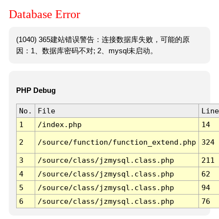
Database Error
(1040) 365建站错误警告：连接数据库失败，可能的原
因：1、数据库密码不对; 2、mysql未启动。
PHP Debug
No.
File
Line
1
/index.php
14
2
/source/function/function_extend.php
324
3
/source/class/jzmysql.class.php
211
4
/source/class/jzmysql.class.php
62
5
/source/class/jzmysql.class.php
94
6
/source/class/jzmysql.class.php
76