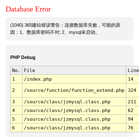
Database Error
(1040) 365建站错误警告：连接数据库失败，可能的原
因：1、数据库密码不对; 2、mysql未启动。
PHP Debug
No.
File
Line
1
/index.php
14
2
/source/function/function_extend.php
324
3
/source/class/jzmysql.class.php
211
4
/source/class/jzmysql.class.php
62
5
/source/class/jzmysql.class.php
94
6
/source/class/jzmysql.class.php
76