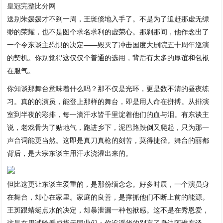
皇冠完整比分网
送别朱媛媛才不到一周，王斑倏地入手了。不是为了追赶那虚无缥
缈的荣耀，也不是图个求名求利的虚荣心。那刹那间，他作念出了
一个令东谈主恐惧的决定——毁灭了冲击国度大剧院五十周年巡演
的契机。你别觉得这仅仅个普通的选用，背后有太多的厚谊和包袱
在服气。
你知谈那舞台意味着什么吗？那不仅是光环，更是数不清的昼夜练
习。真的的演员，能登上那样的舞台，即是用人命在拼搏。从排演
室到半夜的彩排，每一滴汗水皆千里淀着他们的血与泪。有东谈主
说，老戏骨为了贴地气，跑进乡下，泥巴路跌倒又爬起，只为那一
声台词能更当然。这即是真刀真枪的刻苦，莫得捷径。舞台的丽都
背后，是大宗东谈主用汗水浇灌出来的。
但比这更让东谈主爱重的，是那份缅念念。好多时辰，一个演员身
在舞台，却心在家里。家庭的良善，是撑抓他们不断上前的能源。
王斑跟蜻蜓点水的决定，却暴泄漏一种包袱感。这不是在秀恩爱，