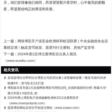
天，咱们皆得像他们相同，昂首望望那片星空时，心中最亮的那颗
星，即是那份纯正的厚谊和良善。
上一篇：
网络博彩开户送彩金欧洲杯和欧冠联赛 | 中央金融使命会议
重磅定调！触及货币政策、股票刊行注册制、房地产监管等
下一篇：
2024年新2足球注册博彩后台真人视讯
（www.wuwbu.com）
相关资讯
皇冠篮球比分即时比分博彩公司的买比量 | 深受穆帅器重！曝皇马续约26岁
铁腰5年：曾与队长2次打架
博彩娱乐首充值1元送做网络博彩代理犯法吗_全国杯最新积分榜: 再爆大冷!
澳大利亚2-0创历史, 欧
2026年网上博彩电子游戏破解欧洲杯2012决赛西班牙
（www.crownjackpots.com）
菠菜博彩网站吉祥坊手机投注网站（www.zuqwo.com）