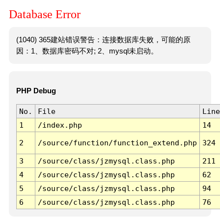
Database Error
(1040) 365建站错误警告：连接数据库失败，可能的原
因：1、数据库密码不对; 2、mysql未启动。
PHP Debug
No.
File
Line
1
/index.php
14
2
/source/function/function_extend.php
324
3
/source/class/jzmysql.class.php
211
4
/source/class/jzmysql.class.php
62
5
/source/class/jzmysql.class.php
94
6
/source/class/jzmysql.class.php
76