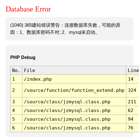
Database Error
(1040) 365建站错误警告：连接数据库失败，可能的原
因：1、数据库密码不对; 2、mysql未启动。
PHP Debug
No.
File
Line
1
/index.php
14
2
/source/function/function_extend.php
324
3
/source/class/jzmysql.class.php
211
4
/source/class/jzmysql.class.php
62
5
/source/class/jzmysql.class.php
94
6
/source/class/jzmysql.class.php
76