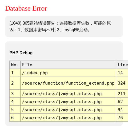
Database Error
(1040) 365建站错误警告：连接数据库失败，可能的原
因：1、数据库密码不对; 2、mysql未启动。
PHP Debug
No.
File
Line
1
/index.php
14
2
/source/function/function_extend.php
324
3
/source/class/jzmysql.class.php
211
4
/source/class/jzmysql.class.php
62
5
/source/class/jzmysql.class.php
94
6
/source/class/jzmysql.class.php
76