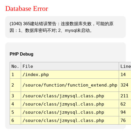
Database Error
(1040) 365建站错误警告：连接数据库失败，可能的原
因：1、数据库密码不对; 2、mysql未启动。
PHP Debug
No.
File
Line
1
/index.php
14
2
/source/function/function_extend.php
324
3
/source/class/jzmysql.class.php
211
4
/source/class/jzmysql.class.php
62
5
/source/class/jzmysql.class.php
94
6
/source/class/jzmysql.class.php
76