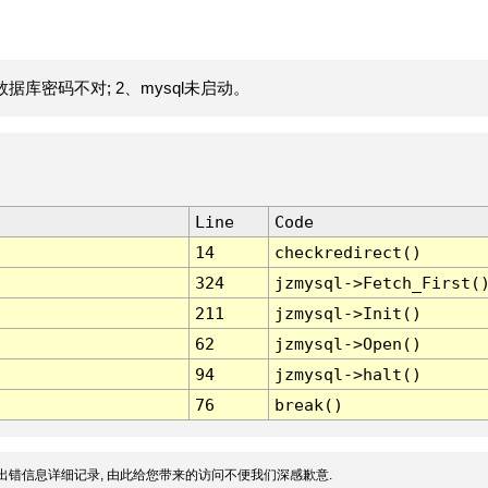
据库密码不对; 2、mysql未启动。
Line
Code
14
checkredirect()
324
jzmysql->Fetch_First(
211
jzmysql->Init()
62
jzmysql->Open()
94
jzmysql->halt()
76
break()
出错信息详细记录, 由此给您带来的访问不便我们深感歉意.