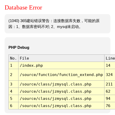
Database Error
(1040) 365建站错误警告：连接数据库失败，可能的原
因：1、数据库密码不对; 2、mysql未启动。
PHP Debug
No.
File
Line
1
/index.php
14
2
/source/function/function_extend.php
324
3
/source/class/jzmysql.class.php
211
4
/source/class/jzmysql.class.php
62
5
/source/class/jzmysql.class.php
94
6
/source/class/jzmysql.class.php
76