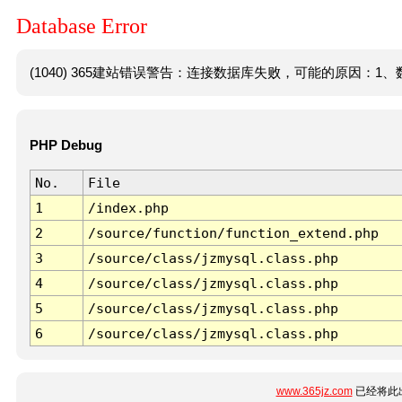
Database Error
(1040) 365建站错误警告：连接数据库失败，可能的原因：1、数
PHP Debug
No.
File
1
/index.php
2
/source/function/function_extend.php
3
/source/class/jzmysql.class.php
4
/source/class/jzmysql.class.php
5
/source/class/jzmysql.class.php
6
/source/class/jzmysql.class.php
www.365jz.com
已经将此