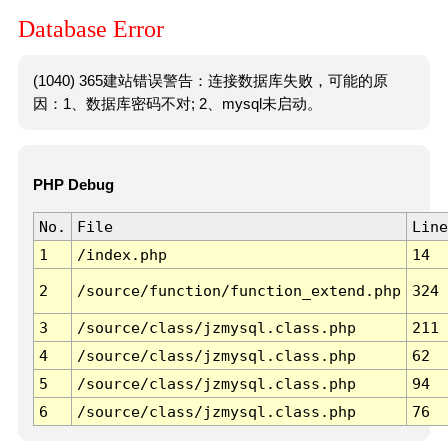
Database Error
(1040) 365建站错误警告：连接数据库失败，可能的原
因：1、数据库密码不对; 2、mysql未启动。
PHP Debug
No.
File
Line
1
/index.php
14
2
/source/function/function_extend.php
324
3
/source/class/jzmysql.class.php
211
4
/source/class/jzmysql.class.php
62
5
/source/class/jzmysql.class.php
94
6
/source/class/jzmysql.class.php
76