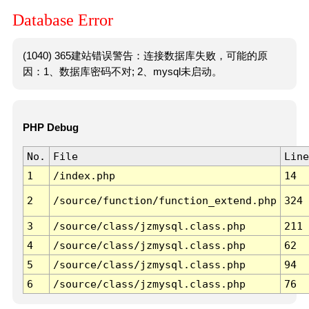
Database Error
(1040) 365建站错误警告：连接数据库失败，可能的原
因：1、数据库密码不对; 2、mysql未启动。
PHP Debug
No.
File
Line
1
/index.php
14
2
/source/function/function_extend.php
324
3
/source/class/jzmysql.class.php
211
4
/source/class/jzmysql.class.php
62
5
/source/class/jzmysql.class.php
94
6
/source/class/jzmysql.class.php
76