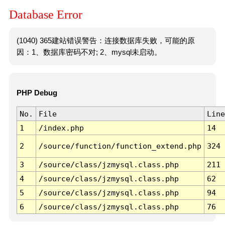
Database Error
(1040) 365建站错误警告：连接数据库失败，可能的原
因：1、数据库密码不对; 2、mysql未启动。
PHP Debug
No.
File
Line
1
/index.php
14
2
/source/function/function_extend.php
324
3
/source/class/jzmysql.class.php
211
4
/source/class/jzmysql.class.php
62
5
/source/class/jzmysql.class.php
94
6
/source/class/jzmysql.class.php
76