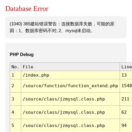
Database Error
(1040) 365建站错误警告：连接数据库失败，可能的原
因：1、数据库密码不对; 2、mysql未启动。
PHP Debug
No.
File
Line
1
/index.php
13
2
/source/function/function_extend.php
1548
3
/source/class/jzmysql.class.php
211
4
/source/class/jzmysql.class.php
62
5
/source/class/jzmysql.class.php
94