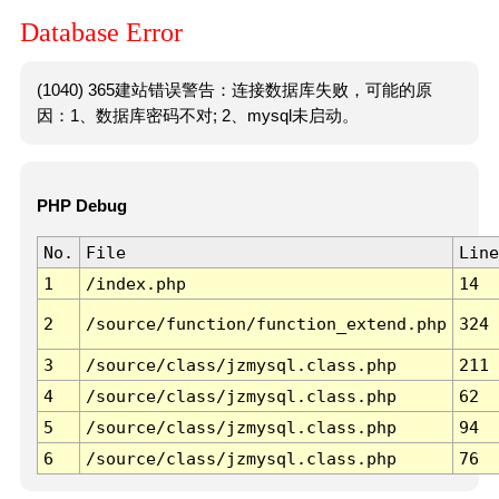
Database Error
(1040) 365建站错误警告：连接数据库失败，可能的原
因：1、数据库密码不对; 2、mysql未启动。
PHP Debug
No.
File
Line
1
/index.php
14
2
/source/function/function_extend.php
324
3
/source/class/jzmysql.class.php
211
4
/source/class/jzmysql.class.php
62
5
/source/class/jzmysql.class.php
94
6
/source/class/jzmysql.class.php
76