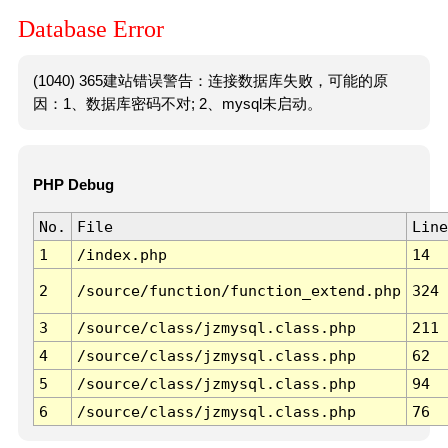
Database Error
(1040) 365建站错误警告：连接数据库失败，可能的原
因：1、数据库密码不对; 2、mysql未启动。
PHP Debug
No.
File
Line
1
/index.php
14
2
/source/function/function_extend.php
324
3
/source/class/jzmysql.class.php
211
4
/source/class/jzmysql.class.php
62
5
/source/class/jzmysql.class.php
94
6
/source/class/jzmysql.class.php
76