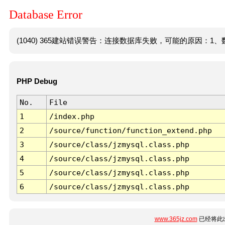
Database Error
(1040) 365建站错误警告：连接数据库失败，可能的原因：1、数
PHP Debug
No.
File
1
/index.php
2
/source/function/function_extend.php
3
/source/class/jzmysql.class.php
4
/source/class/jzmysql.class.php
5
/source/class/jzmysql.class.php
6
/source/class/jzmysql.class.php
www.365jz.com
已经将此