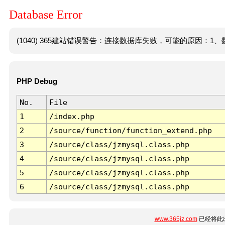
Database Error
(1040) 365建站错误警告：连接数据库失败，可能的原因：1、数
PHP Debug
No.
File
1
/index.php
2
/source/function/function_extend.php
3
/source/class/jzmysql.class.php
4
/source/class/jzmysql.class.php
5
/source/class/jzmysql.class.php
6
/source/class/jzmysql.class.php
www.365jz.com
已经将此