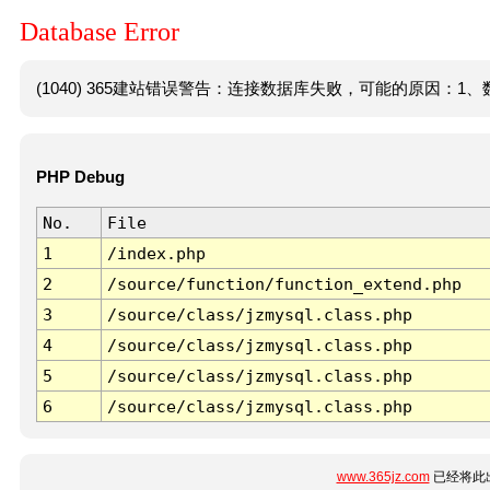
Database Error
(1040) 365建站错误警告：连接数据库失败，可能的原因：1、数
PHP Debug
No.
File
1
/index.php
2
/source/function/function_extend.php
3
/source/class/jzmysql.class.php
4
/source/class/jzmysql.class.php
5
/source/class/jzmysql.class.php
6
/source/class/jzmysql.class.php
www.365jz.com
已经将此