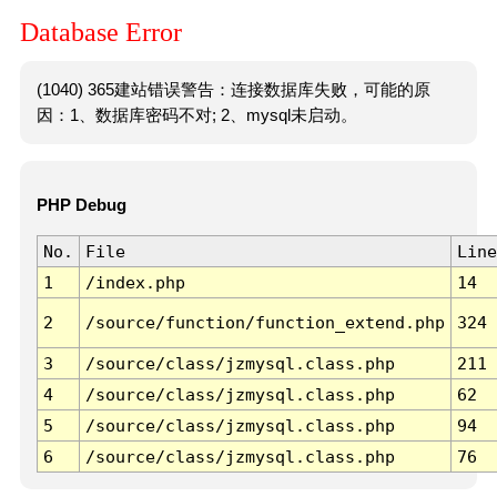
Database Error
(1040) 365建站错误警告：连接数据库失败，可能的原
因：1、数据库密码不对; 2、mysql未启动。
PHP Debug
No.
File
Line
1
/index.php
14
2
/source/function/function_extend.php
324
3
/source/class/jzmysql.class.php
211
4
/source/class/jzmysql.class.php
62
5
/source/class/jzmysql.class.php
94
6
/source/class/jzmysql.class.php
76