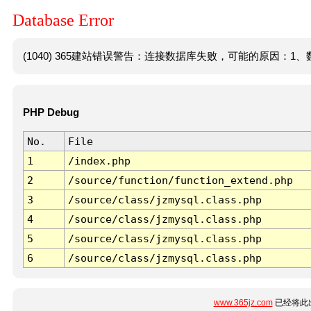
Database Error
(1040) 365建站错误警告：连接数据库失败，可能的原因：1、数
PHP Debug
No.
File
1
/index.php
2
/source/function/function_extend.php
3
/source/class/jzmysql.class.php
4
/source/class/jzmysql.class.php
5
/source/class/jzmysql.class.php
6
/source/class/jzmysql.class.php
www.365jz.com
已经将此