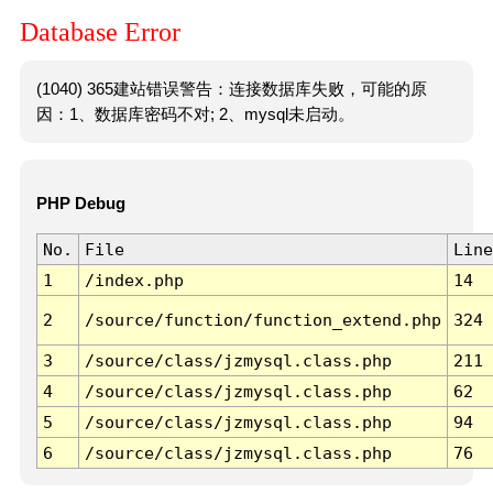
Database Error
(1040) 365建站错误警告：连接数据库失败，可能的原
因：1、数据库密码不对; 2、mysql未启动。
PHP Debug
No.
File
Line
1
/index.php
14
2
/source/function/function_extend.php
324
3
/source/class/jzmysql.class.php
211
4
/source/class/jzmysql.class.php
62
5
/source/class/jzmysql.class.php
94
6
/source/class/jzmysql.class.php
76