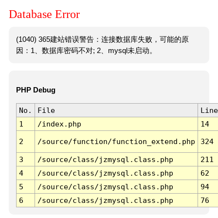
Database Error
(1040) 365建站错误警告：连接数据库失败，可能的原
因：1、数据库密码不对; 2、mysql未启动。
PHP Debug
No.
File
Line
1
/index.php
14
2
/source/function/function_extend.php
324
3
/source/class/jzmysql.class.php
211
4
/source/class/jzmysql.class.php
62
5
/source/class/jzmysql.class.php
94
6
/source/class/jzmysql.class.php
76