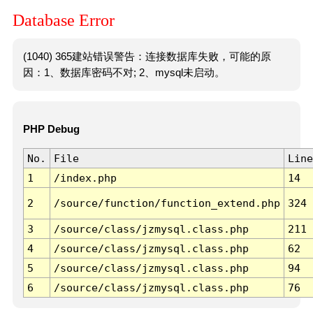
Database Error
(1040) 365建站错误警告：连接数据库失败，可能的原
因：1、数据库密码不对; 2、mysql未启动。
PHP Debug
No.
File
Line
1
/index.php
14
2
/source/function/function_extend.php
324
3
/source/class/jzmysql.class.php
211
4
/source/class/jzmysql.class.php
62
5
/source/class/jzmysql.class.php
94
6
/source/class/jzmysql.class.php
76