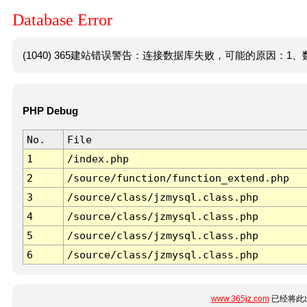
Database Error
(1040) 365建站错误警告：连接数据库失败，可能的原因：1、数
PHP Debug
No.
File
1
/index.php
2
/source/function/function_extend.php
3
/source/class/jzmysql.class.php
4
/source/class/jzmysql.class.php
5
/source/class/jzmysql.class.php
6
/source/class/jzmysql.class.php
www.365jz.com
已经将此