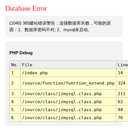
Database Error
(1040) 365建站错误警告：连接数据库失败，可能的原
因：1、数据库密码不对; 2、mysql未启动。
PHP Debug
No.
File
Line
1
/index.php
14
2
/source/function/function_extend.php
324
3
/source/class/jzmysql.class.php
211
4
/source/class/jzmysql.class.php
62
5
/source/class/jzmysql.class.php
94
6
/source/class/jzmysql.class.php
76