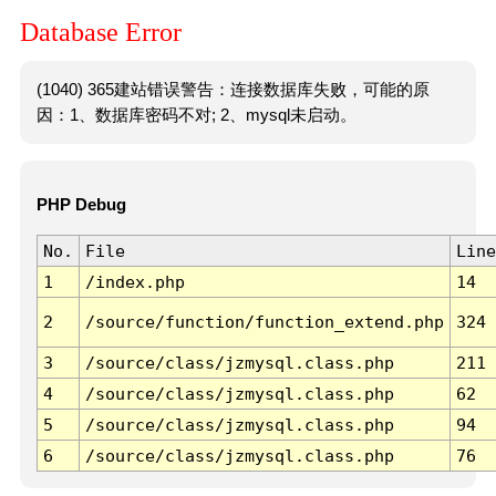
Database Error
(1040) 365建站错误警告：连接数据库失败，可能的原
因：1、数据库密码不对; 2、mysql未启动。
PHP Debug
No.
File
Line
1
/index.php
14
2
/source/function/function_extend.php
324
3
/source/class/jzmysql.class.php
211
4
/source/class/jzmysql.class.php
62
5
/source/class/jzmysql.class.php
94
6
/source/class/jzmysql.class.php
76