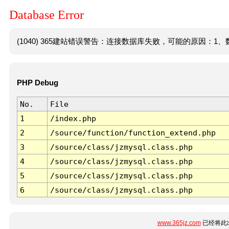
Database Error
(1040) 365建站错误警告：连接数据库失败，可能的原因：1、数
PHP Debug
No.
File
1
/index.php
2
/source/function/function_extend.php
3
/source/class/jzmysql.class.php
4
/source/class/jzmysql.class.php
5
/source/class/jzmysql.class.php
6
/source/class/jzmysql.class.php
www.365jz.com
已经将此