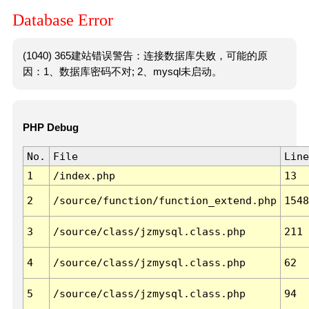
Database Error
(1040) 365建站错误警告：连接数据库失败，可能的原
因：1、数据库密码不对; 2、mysql未启动。
PHP Debug
No.
File
Line
1
/index.php
13
2
/source/function/function_extend.php
1548
3
/source/class/jzmysql.class.php
211
4
/source/class/jzmysql.class.php
62
5
/source/class/jzmysql.class.php
94