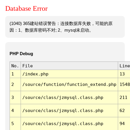
Database Error
(1040) 365建站错误警告：连接数据库失败，可能的原
因：1、数据库密码不对; 2、mysql未启动。
PHP Debug
No.
File
Line
1
/index.php
13
2
/source/function/function_extend.php
1548
3
/source/class/jzmysql.class.php
211
4
/source/class/jzmysql.class.php
62
5
/source/class/jzmysql.class.php
94