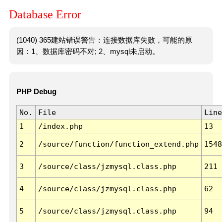
Database Error
(1040) 365建站错误警告：连接数据库失败，可能的原
因：1、数据库密码不对; 2、mysql未启动。
PHP Debug
No.
File
Line
1
/index.php
13
2
/source/function/function_extend.php
1548
3
/source/class/jzmysql.class.php
211
4
/source/class/jzmysql.class.php
62
5
/source/class/jzmysql.class.php
94